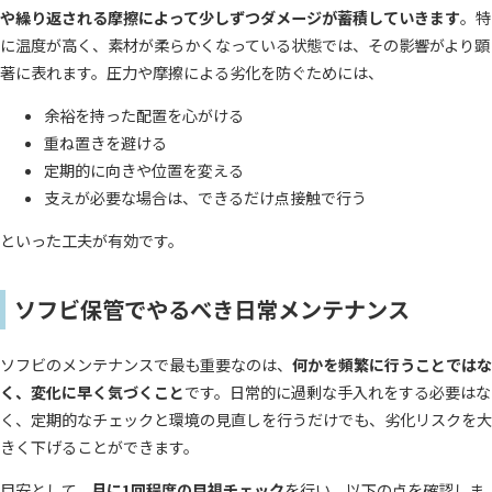
や繰り返される摩擦によって少しずつダメージが蓄積していきます
。特
に温度が高く、素材が柔らかくなっている状態では、その影響がより顕
著に表れます。圧力や摩擦による劣化を防ぐためには、
余裕を持った配置を心がける
重ね置きを避ける
定期的に向きや位置を変える
支えが必要な場合は、できるだけ点接触で行う
といった工夫が有効です。
ソフビ保管でやるべき日常メンテナンス
ソフビのメンテナンスで最も重要なのは、
何かを頻繁に行うことではな
く、変化に早く気づくこと
です。日常的に過剰な手入れをする必要はな
く、定期的なチェックと環境の見直しを行うだけでも、劣化リスクを大
きく下げることができます。
目安として、
月に1回程度の目視チェック
を行い、以下の点を確認しま