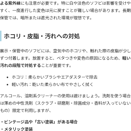
よる紫外線
にも注意が必要です。特に白や淡色のソフビは影響を受けや
すく、一度進行した変色は元に戻すことが難しい場合があります。長期
保管では、暗所または遮光された環境が理想です。
ホコリ・皮脂・汚れへの対処
展示・保管中のソフビには、空気中のホコリや、触れた際の皮脂が少し
ずつ付着します。放置すると、ベタつきや変色の原因になるため、
軽い
汚れの段階で対処する
ことが重要です。
ホコリ：柔らかいブラシやエアダスターで除去
軽い汚れ：乾いた柔らかい布でやさしく拭く
アルコール、溶剤系クリーナーの使用は避けましょう。洗剤を使う場合
は薄めの中性洗剤（スクラブ・研磨剤・除菌成分・香料が入っていない
もの）限定で利用しますが、
・ビンテージ品や「古い塗装」がある場合
・メタリック塗装