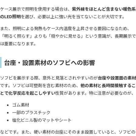
ケース展示で照明を使用する場合は、
紫外線をほとんど含まない暖色系
のLED照明
を選び、必要以上に強い光を当てないことが大切です。
また、照明による発熱もケース内温度を上昇させる要因になるため、
「明るく照らす」よりも「穏やかに見せる」という意識が、長期展示で
は重要になります。
台座・設置素材のソフビへの影響
ソフビを展示する際、意外と見落とされやすいのが
台座や設置面の素材
です。ソフビは可塑剤を含む素材のため、
他の素材と長時間接触するこ
とで化学反応を起こしやすい
性質があります。特に注意が必要なのが、
ゴム素材
一部のプラスチック
塩化ビニル製のマットやシート
などです。また、硬い素材の台座にそのまま設置していると、ソフビの