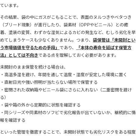
ています。
その結果、袋の中にガスがこもることで、表面のヌルつきやベタつき
（ブリード現象）が進行したり、袋素材（OPPやビニール）との癒
着、塗装の変質、わずかな湿気によるカビの発生など、むしろ劣化を早
めてしまうケースも少なくありません。つまり、
袋保管は「未開封とい
う市場価値を守るための手段」
であり、
「本体の寿命を延ばす保管方
法」としては不向き
である点を理解しておく必要があります。
未開封のまま保管を続ける場合は、
・高温多湿を避け、年間を通して温度・湿度が安定した環境に置く
・直射日光や強い照明が当たらない場所で保管する
・密閉された収納箱やビニール袋にさらに入れない（二重密閉を避け
る）
・袋や箱の外から定期的に状態を確認する
・同シリーズや同素材のソフビで劣化報告が出ていないか、継続的に情
報を確認する
といった管理を徹底することで、未開封状態でも劣化リスクをある程度