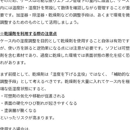
そのため、ケースは可能な限りエアコン管理下の室内に設置し、ケース
内には温度計・湿度計を常設して数値を確認しながら管理することが重
要です。加湿器・除湿器・乾燥剤などの調整手段は、あくまで環境を微
調整するためのものとして活用しましょう。
※
乾燥剤を利用する際の注意点
ケース内の湿度調整を目的として乾燥剤を使用すること自体は有効です
が、使い方を誤ると逆効果になる点には注意が必要です。ソフビは可塑
剤を含む素材であり、過度に乾燥した環境では表面状態の悪化を招く恐
れがあります。
まず前提として、乾燥剤は「湿度を下げる主役」ではなく、「補助的な
調整手段」として考えるべきです。乾燥剤を大量に入れてケース内を極
端な低湿度状態にすると、
・可塑剤の気化や移動が促進される
・表面の硬化やひび割れが起きやすくなる
・塗装層が脆くなる
といったリスクが高まります。
使用する場合は、