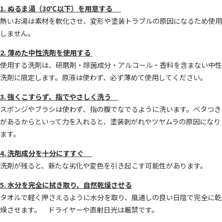
1. ぬるま湯（30℃以下）を用意する
熱いお湯は素材を軟化させ、変形や塗装トラブルの原因になるため使用
しません。
2. 薄めた中性洗剤を使用する
使用する洗剤は、研磨剤・除菌成分・アルコール・香料を含まない中性
洗剤に限定します。原液は使わず、必ず薄めて使用してください。
3. 強くこすらず、指でやさしく洗う
スポンジやブラシは使わず、指の腹でなでるように洗います。ベタつき
があるからといって力を入れると、塗装剥がれやツヤムラの原因になり
ます。
4. 洗剤成分を十分にすすぐ
洗剤が残ると、新たな劣化や変色を引き起こす可能性があります。
5. 水分を完全に拭き取り、自然乾燥させる
タオルで軽く押さえるように水分を取り、風通しの良い日陰で完全に乾
燥させます。 ドライヤーや直射日光は厳禁です。