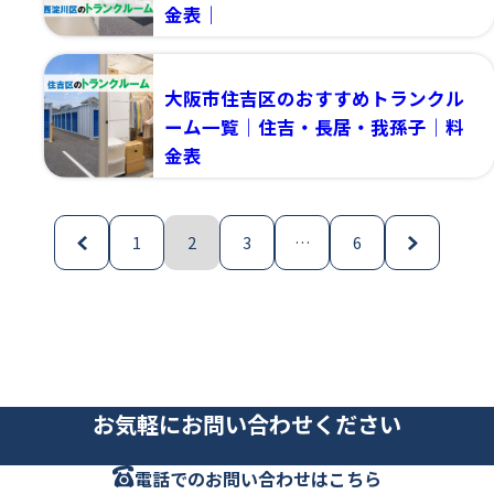
金表｜
2026.04.18
大阪市住吉区のおすすめトランクル
ーム一覧｜住吉・長居・我孫子｜料
金表
投
2026.04.18
稿
1
2
3
…
6
の
ペ
ー
ジ
お気軽にお問い合わせください
送
り
電話でのお問い合わせはこちら