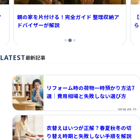
ア
親の家を片付ける！完全ガイド 整理収納ア
【
ドバイザーが解説
ら
最新記事
2.24
2026.01.07
リフォーム時の荷物一時預かり方法7
選｜費用相場と失敗しない選び方
2026.05.21
衣替えはいつが正解？春夏秋冬の切
り替え時期と失敗しない手順を解説